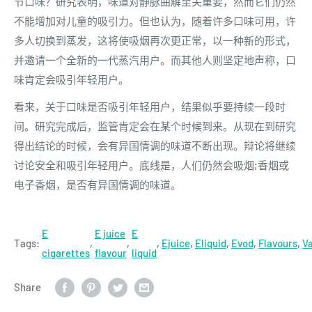
节口味？研究表明，味道对静脉曲解至关重要，然而它们仍然
不能增加对儿童的吸引力。但也认为，随着许多口味可用，许
多人切换到蒸发，这将使吸烟再次更正常，以一种新的形式，
并邀请一个全新的一代蒸汽用户。而其他人则坚定地声称，口
味肯定会吸引年轻用户。
看来，关于口味是否吸引年轻用户，结果似乎要持续一段时
间。研究完成后，监管肯定会在某个时候到来。从现在到研究
得出结论的时候，会有异国情调的味道不断出现。辩论将继续
讨论安全和吸引年轻用户。底线是，人们仍然会吸烟;香烟或
电子香烟，是否有异国情调的味道。
E
E juice
E
Tags:
,
,
,
Ejuice
,
Eliquid
,
Evod
,
Flavours
,
V
cigarettes
flavour
liquid
Share