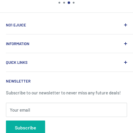
NO1 EJUICE
ECIGW Ltd
INFORMATION
2 Bramhall Place, Storeys Bar Road, Peterborough,
England, PE1 5YS
帮助中心
QUICK LINKS
评论
Tel:
03301595116
运输与退货
关于我们
VAT No:
349727262
NEWSLETTER
常见问题
批发
Reg No:
12374203
Contact Us
隐私政策
Subscribe to our newsletter to never miss any future deals!
Affiliate Program
条款与条件
Your email
RSS 联合
Blog
Subscribe