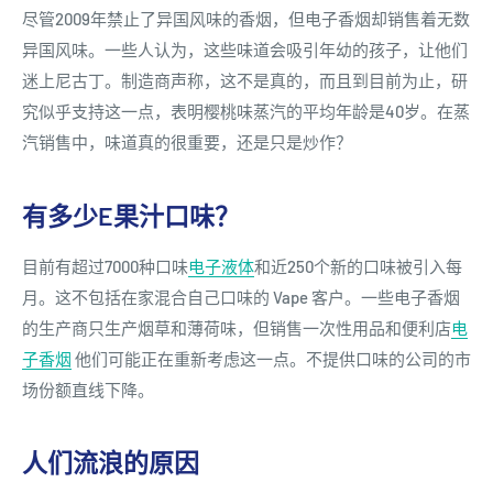
尽管2009年禁止了异国风味的香烟，但电子香烟却销售着无数
异国风味。一些人认为，这些味道会吸引年幼的孩子，让他们
迷上尼古丁。制造商声称，这不是真的，而且到目前为止，研
究似乎支持这一点，表明樱桃味蒸汽的平均年龄是40岁。在蒸
汽销售中，味道真的很重要，还是只是炒作？
有多少E果汁口味？
目前有超过7000种口味
电子液体
和近250个新的口味被引入每
月。这不包括在家混合自己口味的 Vape 客户。一些电子香烟
的生产商只生产烟草和薄荷味，但销售一次性用品和便利店
电
子香烟
他们可能正在重新考虑这一点。不提供口味的公司的市
场份额直线下降。
人们流浪的原因