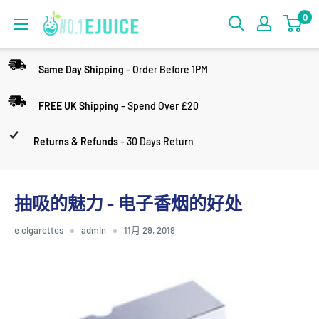
0
Same Day Shipping
- Order Before 1PM
FREE UK Shipping
- Spend Over £20
Returns & Refunds
- 30 Days Return
抽吸的魅力 - 电子香烟的好处
e cigarettes
admin
11月 29, 2019