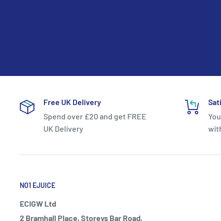
Free UK Delivery
Sat
Spend over £20 and get FREE
You
UK Delivery
wit
NO1 EJUICE
ECIGW Ltd
2 Bramhall Place, Storeys Bar Road,