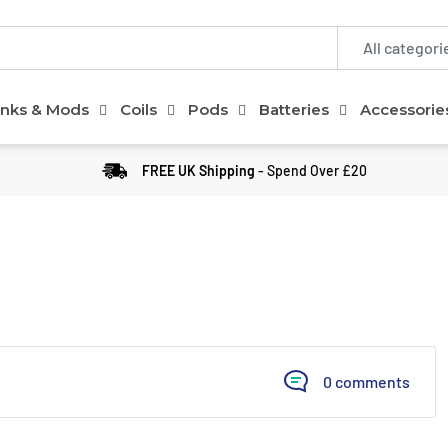
All categori
nks & Mods
Coils
Pods
Batteries
Accessorie
FREE UK Shipping
- Spend Over £20
0 comments