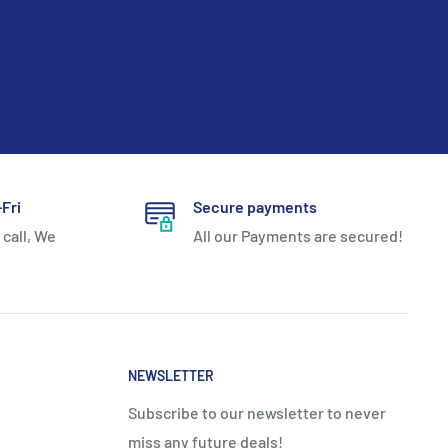
Fri
Secure payments
 call, We
All our Payments are secured!
NEWSLETTER
Subscribe to our newsletter to never
miss any future deals!