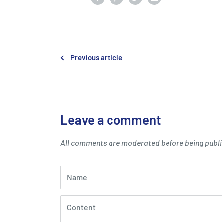
Previous article
Leave a comment
All comments are moderated before being publ
Name
Content