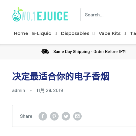
Home
E-Liquid
Disposables
Vape Kits
Ta
Same Day Shipping
- Order Before 1PM
决定最适合你的电子香烟
admin
11月 29, 2019
Share