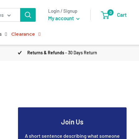
Login / Signup
0
Cart
es
My account
s
Clearance
Returns & Refunds
- 30 Days Return
Join Us
A short sentence describing what someone