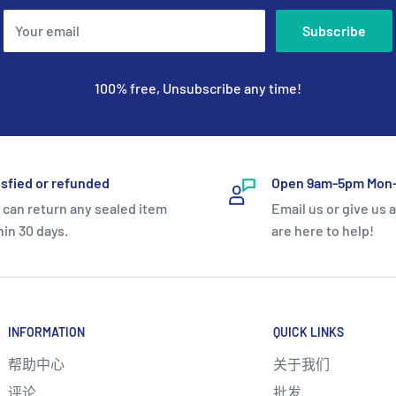
Your email
Subscribe
100% free, Unsubscribe any time!
isfied or refunded
Open 9am-5pm Mon-
 can return any sealed item
Email us or give us a
hin 30 days.
are here to help!
INFORMATION
QUICK LINKS
帮助中心
关于我们
评论
批发